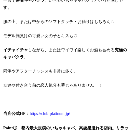
一言で
密着キャバクラ
、いちゃいちゃキャバクラといった感じで
す。
服の上、または中からのソフトタッチ・お触りはもちろん♡
モデル顔負けの可愛い女の子とキスも♡
イチャイチャ
しながら、またはワイワイ楽しくお酒も呑める
究極の
キャバクラ
。
同伴やアフターチャンスも非常に多く、
友達や付き合う前の恋人気分も夢じゃありません！！
当店公式HP
：
https://club-platinum.jp/
Point① 都内最大規模のいちゃキャバ。高級感溢れる店内。リラッ