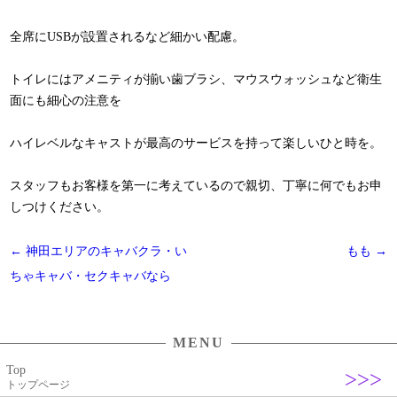
全席にUSBが設置されるなど細かい配慮。
トイレにはアメニティが揃い歯ブラシ、マウスウォッシュなど衛生
面にも細心の注意を
ハイレベルなキャストが最高のサービスを持って楽しいひと時を。
スタッフもお客様を第一に考えているので親切、丁寧に何でもお申
しつけください。
投
←
神田エリアのキャバクラ・い
もも
→
稿
ちゃキャバ・セクキャバなら
ナ
ビ
MENU
ゲ
Top
ー
トップページ