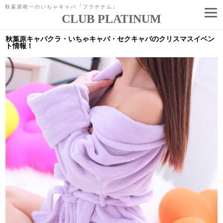
秋葉原唯一のいちゃキャバ『プラチナム』
CLUB PLATINUM
コ
ン
秋葉原キャバクラ・いちゃキャバ・セクキャバのクリスマスイベン
テ
ト情報！
ン
ツ
へ
ス
キ
ッ
プ