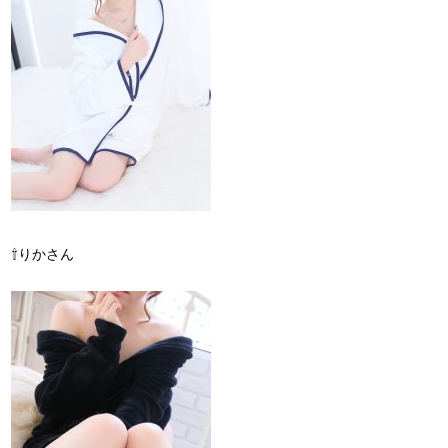
⇧りかさん