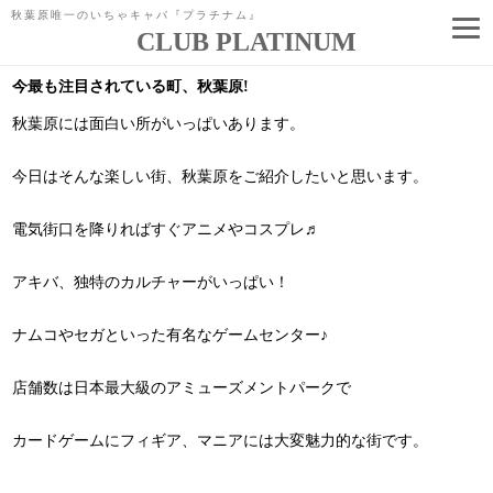
秋葉原唯一のいちゃキャバ『プラチナム』
CLUB PLATINUM
コ
ン
今最も注目されている町、秋葉原!
テ
ン
秋葉原には面白い所がいっぱいあります。
ツ
へ
ス
キ
今日はそんな楽しい街、秋葉原をご紹介したいと思います。
ッ
プ
電気街口を降りればすぐアニメやコスプレ♬
アキバ、独特のカルチャーがいっぱい！
ナムコやセガといった有名なゲームセンター♪
店舗数は日本最大級のアミューズメントパークで
カードゲームにフィギア、マニアには大変魅力的な街です。