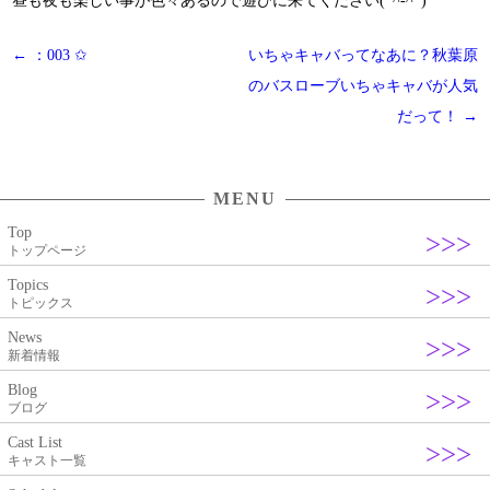
昼も夜も楽しい事が色々あるので遊びに来てください(*^-^*)
投
←
：003 ✩
いちゃキャバってなあに？秋葉原
稿
のバスローブいちゃキャバが人気
ナ
だって！
→
ビ
ゲ
MENU
ー
Top
シ
トップページ
ョ
Topics
ン
トピックス
News
新着情報
Blog
ブログ
Cast List
キャスト一覧