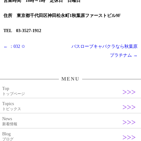
営業時間 18時～1時 定休日 日曜日
住所 東京都千代田区神田松永町1秋葉原ファーストビル9F
TEL 03-3527-1912
投
←
：032 ✩
バスローブキャバクラなら秋葉原
稿
プラチナム
→
ナ
ビ
MENU
ゲ
Top
ー
トップページ
シ
Topics
ョ
トピックス
ン
News
新着情報
Blog
ブログ