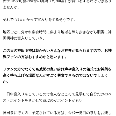
氏子108ヶ町会の全部の神輿（約200基）が宮いるするわけではあり
ませんが、
それでも1日かかって宮入りをするそうです。
地区ごとに分かれ集合時間に集まり地域を練り歩きながら順番に神
田明神に宮入りしていき、
この日の神田明神は朝からいろんなお神輿が見られますので、お神
輿ファンの方はおすすめかと思います。
ファンの方でなくても威勢の良い掛け声や宮入りの儀式でお神輿を
高く持ち上げる場面なんかすごく興奮できるのではないでしょう
か。
一日中宮入りをしているので色んなところで見学して自分だけのベ
ストポイントをさがして遊ぶのがポイントかも♡
神田祭に行く方、予定されている方は、令和一発目の祭りをお楽し