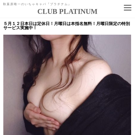
秋葉原唯一のいちゃキャバ『プラチナム』
CLUB PLATINUM
コ
ン
５月１２日本日は定休日！月曜日は本指名無料！月曜日限定の特別
テ
サービス実施中！
ン
ツ
へ
ス
キ
ッ
プ