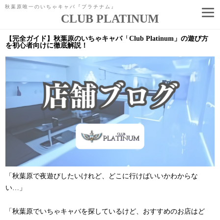
秋葉原唯一のいちゃキャバ『プラチナム』
CLUB PLATINUM
コ
ン
【完全ガイド】秋葉原のいちゃキャバ「Club Platinum」の遊び方
テ
を初心者向けに徹底解説！
ン
ツ
へ
ス
キ
ッ
プ
「秋葉原で夜遊びしたいけれど、どこに行けばいいかわからな
い…」
「秋葉原でいちゃキャバを探しているけど、おすすめのお店はど