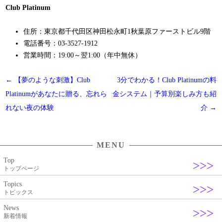
Club Platinum
住所：東京都千代田区神田松永町1秋葉原ファーストビル9階
電話番号：03-3527-1912
営業時間：19:00～翌1:00（年中無休）
投
←
【夢のような刺激】Club
3分でわかる！Club Platinumの料
稿
Platinumがあなたに贈る、忘れら
金システム｜予算別楽しみ方も紹
ナ
れない夜の体験
介
→
ビ
ゲ
MENU
ー
Top
シ
トップページ
ョ
Topics
ン
トピックス
News
新着情報