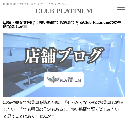
秋葉原唯一のいちゃキャバ『プラチナム』
CLUB PLATINUM
コ
ン
出張・観光客向け！短い時間でも満足できるClub Platinumの効率
テ
的な楽しみ方
ン
ツ
へ
ス
キ
ッ
プ
出張や観光で秋葉原を訪れた際、「せっかくなら夜の秋葉原も満喫
したい」「でも明日の予定もあるし、短い時間で賢く楽しみたい」
と思うことはありませんか？