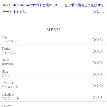
稿
何？Club Platinumの女の子と店外
スト」を上手に指名して応援する
ナ
デートする方法
方法
→
ビ
ゲ
MENU
ー
Top
シ
トップページ
ョ
Topics
ン
トピックス
News
新着情報
Blog
ブログ
Cast List
キャスト一覧
Schedule
スケジュール
System