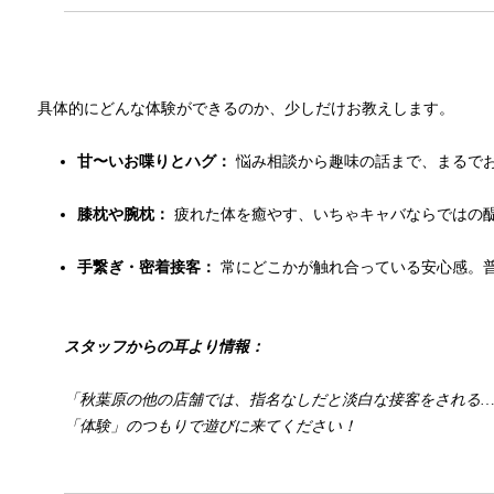
具体的にどんな体験ができるのか、少しだけお教えします。
甘〜いお喋りとハグ：
悩み相談から趣味の話まで、まるで
膝枕や腕枕：
疲れた体を癒やす、いちゃキャバならではの
手繋ぎ・密着接客：
常にどこかが触れ合っている安心感。
スタッフからの耳より情報：
「秋葉原の他の店舗では、指名なしだと淡白な接客をされる
「体験」のつもりで遊びに来てください！