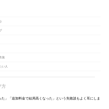
m）
プ
衣装
たい人
び方
った」「追加料金で結局高くなった」という失敗談もよく耳にしま