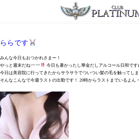
月別アーカイブ:
2026年7月
ららです
みんな今日もおつかれさまー！
やっと週末だね
今日も暑かったし華金だしアルコール日和です
今日は美容院に行ってきたからサラサラでついつい髪の毛を触ってし
そんなこんなで今週ラストの出勤です！ 20時からラストまでいるよん