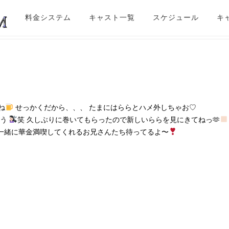
料金システム
キャスト一覧
スケジュール
キ
ね
せっかくだから、、、 たまにはららとハメ外しちゃお♡
まう
笑 久しぶりに巻いてもらったので新しいららを見にきてねっ🫶
 一緒に華金満喫してくれるお兄さんたち待ってるよ〜