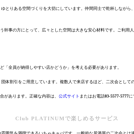
きやすい、ゆとりある空間づくりを大切にしています。仲間同士で乾杯しな
う幹事の方にとって、広々とした空間は大きな安心材料です。ご利用人
ど「全員が納得しやすい店かどうか」を考える必要があります。
向けて、団体割引をご用意しています。複数人で来店するほど、二次会とし
合があります。正確な内容は、
公式サイト
またはお電話
03-5577-5777
に
Club PLATINUMで楽しめるサービス
との会話や雰囲気を満喫できるいちゃキャバです。一般的な居酒屋の二次会