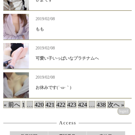
2019/02/08
もも
2019/02/08
可愛い子いっぱいなプラチナムへ
2019/02/08
お休みです(´·ω·｀)
« 前へ
1
…
420
421
422
423
424
…
438
次へ »
login1
Access