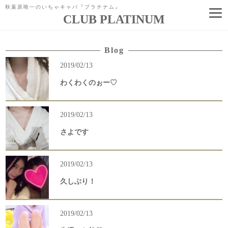
秋葉原唯一のいちゃキャバ『プラチナム』
CLUB PLATINUM
コ
ン
テ
Blog
ン
ツ
2019/02/13
へ
ス
キ
わくわくのぉー♡
ッ
プ
2019/02/13
さよです
2019/02/13
久しぶり！
2019/02/13