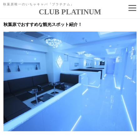
秋葉原唯一のいちゃキャバ『プラチナム』
CLUB PLATINUM
コ
ン
秋葉原でおすすめな観光スポット紹介！
テ
ン
ツ
へ
ス
キ
ッ
プ