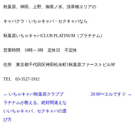
秋葉原、神田、上野、御茶ノ水、浅草橋エリアの
キャバクラ・いちゃキャバ・セクキャバなら
秋葉原いちゃキャバCLUB PLATINUM（プラチナム）
営業時間 18時～1時 定休日 不定休
住所 東京都千代田区神田松永町1秋葉原ファーストビル9F
TEL 03-3527-1912
投
←
いちゃキャバ秋葉原クラブプ
20:00〜エルです
→
稿
ラチナムが教える、絶対間違えな
ナ
いいちゃキャバ、セクキャバの選
ビ
び方
ゲ