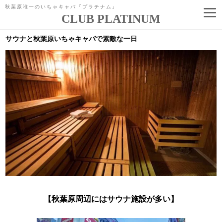
秋葉原唯一のいちゃキャバ『プラチナム』
CLUB PLATINUM
コ
ン
サウナと秋葉原いちゃキャバで素敵な一日
テ
ン
ツ
へ
ス
キ
ッ
プ
【秋葉原周辺にはサウナ施設が多い】