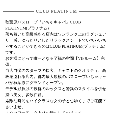
CLUB PLATINUM
秋葉原バスローブ『いちゃキャバ』CLUB
PLATINUM(プラチナム)
落ち着いた高級感ある店内はワンランク上のラグジュア
リー感。ゆったりとしたリラックスシートでいちゃいち
ゃすることができるのはCLUB PLATINUM(プラチナム)
です。
お客様にとって唯一となる至福の空間【VIPルーム】完
備。
当店自慢のスタッフの接客、キャストのクオリティ、高
級感溢れる店内。都内最大規模のバスローブいちゃキャ
バが秋葉原にグランドオープン。
モデル顔負けの抜群のルックスと驚異のスタイルを併せ
持つ美女、多数在籍。
素敵な時間をハイクラスな女の子と心ゆくまでご堪能下
さいませ。
スタッフ一同、心よりお待ちしております。