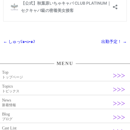
投
←
しゅっʕ๑•ɷ•๑ʔ
出勤予定！
→
稿
ナ
MENU
ビ
Top
ゲ
トップページ
ー
Topics
シ
トピックス
ョ
News
新着情報
ン
Blog
ブログ
Cast List