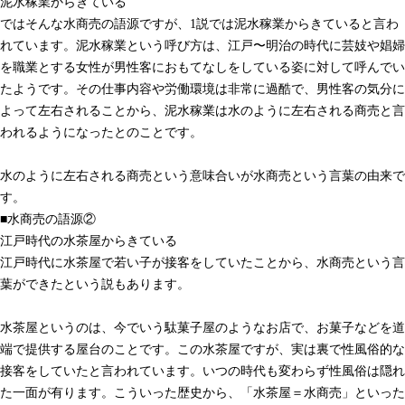
泥水稼業からきている
ではそんな水商売の語源ですが、1説では泥水稼業からきていると言わ
れています。泥水稼業という呼び方は、江戸〜明治の時代に芸妓や娼婦
を職業とする女性が男性客におもてなしをしている姿に対して呼んでい
たようです。その仕事内容や労働環境は非常に過酷で、男性客の気分に
よって左右されることから、泥水稼業は水のように左右される商売と言
われるようになったとのことです。
水のように左右される商売という意味合いが水商売という言葉の由来で
す。
■水商売の語源②
江戸時代の水茶屋からきている
江戸時代に水茶屋で若い子が接客をしていたことから、水商売という言
葉ができたという説もあります。
水茶屋というのは、今でいう駄菓子屋のようなお店で、お菓子などを道
端で提供する屋台のことです。この水茶屋ですが、実は裏で性風俗的な
接客をしていたと言われています。いつの時代も変わらず性風俗は隠れ
た一面が有ります。こういった歴史から、「水茶屋＝水商売」といった