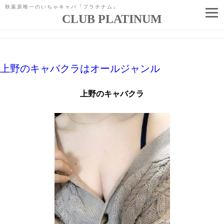
秋葉原唯一のいちゃキャバ『プラチナム』
CLUB PLATINUM
「
ラウンジ
」タグアーカイブ
コ
ン
テ
ン
ツ
へ
上野のキャバクラはオールジャンル
ス
キ
ッ
上野のキャバクラ
プ