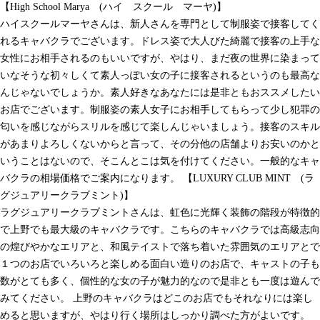
【High School Marya (ハイ スクール マーヤ)】
ハイスクールマーヤさんは、新人さんを専門として制服姿で接客してく
れるキャバクラでございます。ドレス姿で大人びた綺麗で接客の上手な
女性にお相手されるのもいいですが、やはり、まだ夜の世界に染まって
いなそうな初々しくて素人っぽい女の子に接客されるというのも最高な
んじゃないでしょうか。素人好きなあなたには是非ともおススメしたい
お店でございます。制服姿の素人女子にお相手してもらって少し犯罪の
匂いを感じながらスリルを感じて楽しんじゃいましょう。接客のスキル
があまりよろしくないからと言って、その分他の店舗よりお安いのかと
いうことはないので、そこんとこは気を付けてください。一般的なキャ
バクラの相場価格でご案内になります。 【LUXURY CLUB MINT (ラ
グジュアリークラブミント)】
ラグジュアリークラブミントさんは、虹色に光輝く装飾の階段が特徴的
で上野でも最大級のキャバクラです。こちらのキャバクラでは高級志向
の煌びやかなエリアと、和風テイストで落ち着いた雰囲気のエリアとで
１つのお店でいろいろと楽しめる面白い造りのお店で、キャストの子も
数がとても多く、個性的な女の子が魅力的なので是非とも一度は遊んで
みてください。 上野のキャバクラはどこのお店でもそれなりには楽し
めると思いますが、やはり行く場所はしっかり調べた方がよいです。