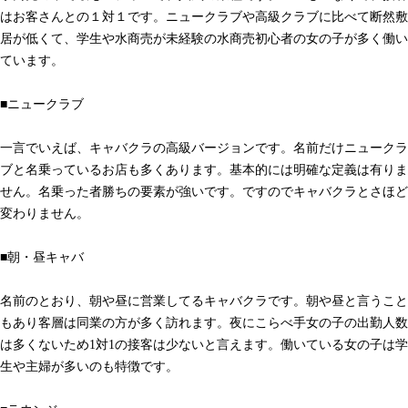
はお客さんとの１対１です。ニュークラブや高級クラブに比べて断然敷
居が低くて、学生や水商売が未経験の水商売初心者の女の子が多く働い
ています。
■ニュークラブ
一言でいえば、キャバクラの高級バージョンです。名前だけニュークラ
ブと名乗っているお店も多くあります。基本的には明確な定義は有りま
せん。名乗った者勝ちの要素が強いです。ですのでキャバクラとさほど
変わりません。
■朝・昼キャバ
名前のとおり、朝や昼に営業してるキャバクラです。朝や昼と言うこと
もあり客層は同業の方が多く訪れます。夜にこらべ手女の子の出勤人数
は多くないため1対1の接客は少ないと言えます。働いている女の子は学
生や主婦が多いのも特徴です。