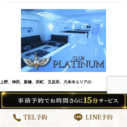
上野、神田、新橋、田町、五反田、六本木エリアの
セクキャバ・いちゃキャバ・キャバクラなら
秋葉原（アキバ）『イチャキャバ』
CLUB PLATINUM
営業時間 18時～1時 定休日 日曜日