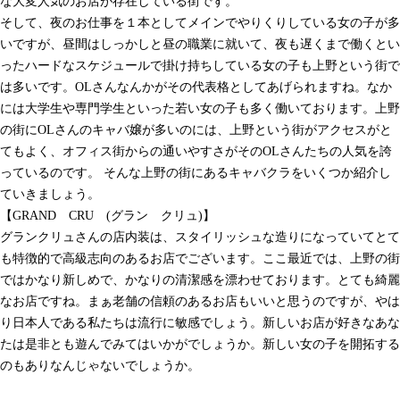
な大変人気のお店が存在している街です。
そして、夜のお仕事を１本としてメインでやりくりしている女の子が多
いですが、昼間はしっかしと昼の職業に就いて、夜も遅くまで働くとい
ったハードなスケジュールで掛け持ちしている女の子も上野という街で
は多いです。OLさんなんかがその代表格としてあげられますね。なか
には大学生や専門学生といった若い女の子も多く働いております。上野
の街にOLさんのキャバ嬢が多いのには、上野という街がアクセスがと
てもよく、オフィス街からの通いやすさがそのOLさんたちの人気を誇
っているのです。 そんな上野の街にあるキャバクラをいくつか紹介し
ていきましょう。
【GRAND CRU (グラン クリュ)】
グランクリュさんの店内装は、スタイリッシュな造りになっていてとて
も特徴的で高級志向のあるお店でございます。ここ最近では、上野の街
ではかなり新しめで、かなりの清潔感を漂わせております。とても綺麗
なお店ですね。まぁ老舗の信頼のあるお店もいいと思うのですが、やは
り日本人である私たちは流行に敏感でしょう。新しいお店が好きなあな
たは是非とも遊んでみてはいかがでしょうか。新しい女の子を開拓する
のもありなんじゃないでしょうか。