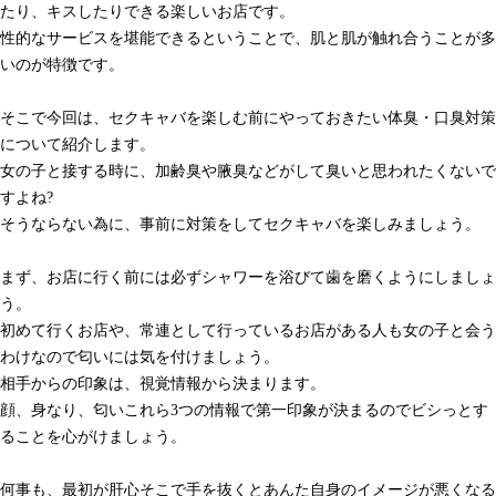
たり、キスしたりできる楽しいお店です。
性的なサービスを堪能できるということで、肌と肌が触れ合うことが多
いのが特徴です。
そこで今回は、セクキャバを楽しむ前にやっておきたい体臭・口臭対策
について紹介します。
女の子と接する時に、加齢臭や腋臭などがして臭いと思われたくないで
すよね?
そうならない為に、事前に対策をしてセクキャバを楽しみましょう。
まず、お店に行く前には必ずシャワーを浴びて歯を磨くようにしましょ
う。
初めて行くお店や、常連として行っているお店がある人も女の子と会う
わけなので匂いには気を付けましょう。
相手からの印象は、視覚情報から決まります。
顔、身なり、匂いこれら3つの情報で第一印象が決まるのでビシっとす
ることを心がけましょう。
何事も、最初が肝心そこで手を抜くとあんた自身のイメージが悪くなる