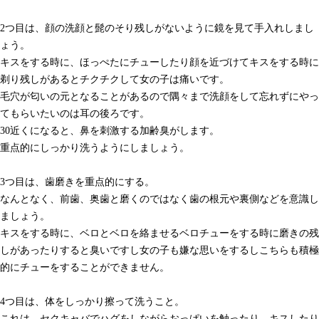
2つ目は、顔の洗顔と髭のそり残しがないように鏡を見て手入れしまし
ょう。
キスをする時に、ほっぺたにチューしたり顔を近づけてキスをする時に
剃り残しがあるとチクチクして女の子は痛いです。
毛穴が匂いの元となることがあるので隅々まで洗顔をして忘れずにやっ
てもらいたいのは耳の後ろです。
30近くになると、鼻を刺激する加齢臭がします。
重点的にしっかり洗うようにしましょう。
3つ目は、歯磨きを重点的にする。
なんとなく、前歯、奥歯と磨くのではなく歯の根元や裏側などを意識し
ましょう。
キスをする時に、ベロとベロを絡ませるベロチューをする時に磨きの残
しがあったりすると臭いですし女の子も嫌な思いをするしこちらも積極
的にチューをすることができません。
4つ目は、体をしっかり擦って洗うこと。
これは、セクキャバでハグをしながらおっぱいを触ったり、キスしたり