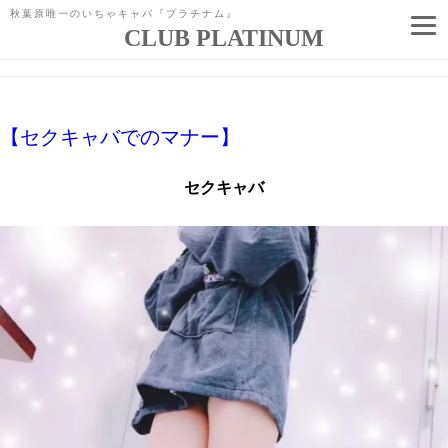
秋葉原唯一のいちゃキャバ『プラチナム』
CLUB PLATINUM
「
キャバクラ
」タグアーカイブ
コ
ン
テ
ン
ツ
へ
【セクキャバでのマナー】
ス
キ
ッ
セクキャバ
プ