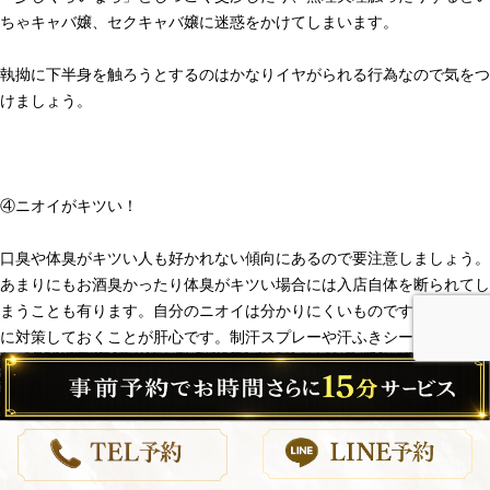
ちゃキャバ嬢、セクキャバ嬢に迷惑をかけてしまいます。
執拗に下半身を触ろうとするのはかなりイヤがられる行為なので気をつ
けましょう。
④ニオイがキツい！
口臭や体臭がキツい人も好かれない傾向にあるので要注意しましょう。
あまりにもお酒臭かったり体臭がキツい場合には入店自体を断られてし
まうことも有ります。自分のニオイは分かりにくいものですが、意識的
に対策しておくことが肝心です。制汗スプレーや汗ふきシート、歯磨き
ガムやタブレットなど、すぐにできるニオイ対策はたくさんあります。
ニオイ対策をきちんとしておけば、いちゃキャバ嬢、セクキャバ嬢から
のウケも自然と良くなるものです。