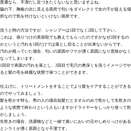
普通なら、不潔だし近づきたくないなと思いますよね。
脇の下、胸板の次に見える箇所で匂いをダイレクトで女の子が捉える場
所なので気を付けないといけない箇所です。
洗うと時の方法ですが、シャンプーは1回でなく2回して下さい。
これは、係りつけの美容院でも教えてもらったのですがなぜ2回するの
かというと汚れを1回だけでは落とし切ることが出来ないからです。
汚れが残っていた場合、匂いの原因やフケが湧く原因になり意味がなく
なってしまいます。
1回目で表面の汚れを落とし、2回目で毛穴の奥深くを洗うイメージでや
ると髪の毛を綺麗な状態で保つことができます。
仕上げに、トリートメントをすることでより髪をケアすることができる
のでやってみましょう。
髪を乾かす時も、男の人の場合短髪だとタオルのみで乾かして生乾きの
ような状態で終わりという人もいますがドライヤーをしっかり使って乾
かしましょう。
生乾きの場合、洗濯物などと一緒で臭いにおいの元やしめりっけがある
とシラミが湧く原因となり不潔です。