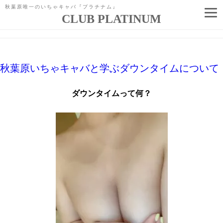
秋葉原唯一のいちゃキャバ『プラチナム』
CLUB PLATINUM
「
秋葉キャバクラ
」タグアーカイブ
コ
ン
テ
ン
ツ
へ
秋葉原いちゃキャバと学ぶダウンタイムについて
ス
キ
ッ
ダウンタイムって何？
プ